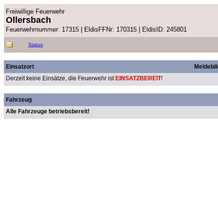
Freiwillige Feuerwehr
Ollersbach
Feuerwehrnummer: 17315 | EldisFFNr: 170315 | EldisID: 245801
Status
Einsatzort
Meldebil
Derzeit keine Einsätze, die Feuerwehr ist
EINSATZBEREIT
!
Fahrzeug
Alle Fahrzeuge betriebsbereit!