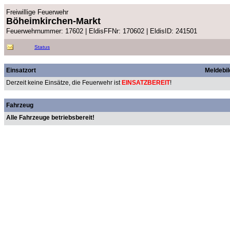
Freiwillige Feuerwehr
Böheimkirchen-Markt
Feuerwehrnummer: 17602 | EldisFFNr: 170602 | EldisID: 241501
Status
Einsatzort
Meldebil
Derzeit keine Einsätze, die Feuerwehr ist
EINSATZBEREIT
!
Fahrzeug
Alle Fahrzeuge betriebsbereit!