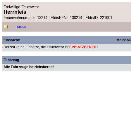
Freiwillige Feuerwehr
Herrnleis
Feuerwehrnummer: 13214 | EldisFFNr: 130214 | EldisID: 221901
Status
Einsatzort
Meldebil
Derzeit keine Einsätze, die Feuerwehr ist
EINSATZBEREIT
!
Fahrzeug
Alle Fahrzeuge betriebsbereit!