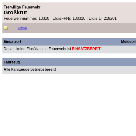
Freiwillige Feuerwehr
Großkrut
Feuerwehrnummer: 13310 | EldisFFNr: 130310 | EldisID: 219201
Status
Einsatzort
Meldebil
Derzeit keine Einsätze, die Feuerwehr ist
EINSATZBEREIT
!
Fahrzeug
Alle Fahrzeuge betriebsbereit!