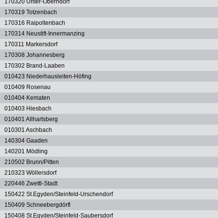
170320 Unter-Oberndorf
170319 Totzenbach
170316 Raipoltenbach
170314 Neustift-Innermanzing
170311 Markersdorf
170308 Johannesberg
170302 Brand-Laaben
010423 Niederhausleiten-Höfing
010409 Rosenau
010404 Kematen
010403 Hiesbach
010401 Allhartsberg
010301 Aschbach
140304 Gaaden
140201 Mödling
210502 Brunn/Pitten
210323 Wöllersdorf
220446 Zwettl-Stadt
150422 St.Egyden/Steinfeld-Urschendorf
150409 Schneebergdörfl
150408 St.Egyden/Steinfeld-Saubersdorf