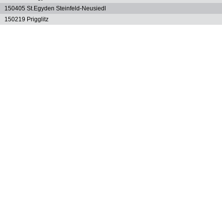
150405 St.Egyden Steinfeld-Neusiedl
150219 Prigglitz