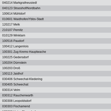
040214 Markgrafneusiedl
040123 Strasshof/Nordbahn
100614 Mühldorf
010601 Waidhofen/Ybbs-Stadt
120217 Melk
210107 Pernitz
010129 Winklarn
100516 Paudorf
100412 Langenlois
100301 Zug Krems-Hauptwache
100225 Gedersdorf
100204 Dürnstein
100203 Droß
100113 Jaidhof
030406 Schwechat-Kledering
030405 Schwechat
030314 Velm
030312 Rauchenwarth
030308 Leopoldsdorf
030303 Fischamend