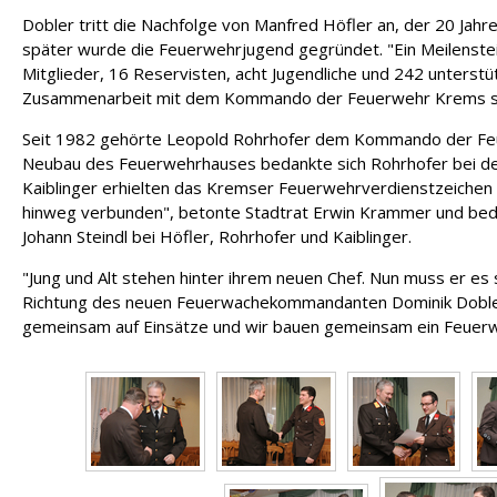
Dobler tritt die Nachfolge von Manfred Höfler an, der 20 Ja
später wurde die Feuerwehrjugend gegründet. "Ein Meilenstein
Mitglieder, 16 Reservisten, acht Jugendliche und 242 unters
Zusammenarbeit mit dem Kommando der Feuerwehr Krems sowi
Seit 1982 gehörte Leopold Rohrhofer dem Kommando der Feue
Neubau des Feuerwehrhauses bedankte sich Rohrhofer bei der
Kaiblinger erhielten das Kremser Feuerwehrverdienstzeichen i
hinweg verbunden", betonte Stadtrat Erwin Krammer und be
Johann Steindl bei Höfler, Rohrhofer und Kaiblinger.
"Jung und Alt stehen hinter ihrem neuen Chef. Nun muss er e
Richtung des neuen Feuerwachekommandanten Dominik Dobler
gemeinsam auf Einsätze und wir bauen gemeinsam ein Feuer