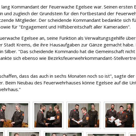
hre lang Kommandant der Feuerwache Egelsee war. Seinen ersten 
 und zugleich der Grundstein für den Fortbestand der Feuerwehr"
tützende Mitglieder. Der scheidende Kommandant bedankte sich fü
e für "Engagement und Hilfsbereitschaft aller Kameraden".
rwache Egelsee an, seine Funktion als Verwaltungsgehilfe übe
 Stadt Krems, die ihre Hausaufgaben zur Gänze gemacht habe. 
n Silber. "Das scheidende Kommando hat die Gemeinschaft nicht 
dankte sich ebenso wie Bezirksfeuerwehrkommandant-Stellvertr
s schaffen, dass das auch in sechs Monaten noch so ist", sagte 
. Beim Neubau des Feuerwehrhauses könne Egelsee auf die Unte
wehrhaus."