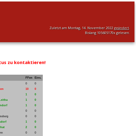
Zuletzt am Montag, 14. November 2022
geändert
.
Bislang 105605170x gelesen.
tus zu kontaktieren!