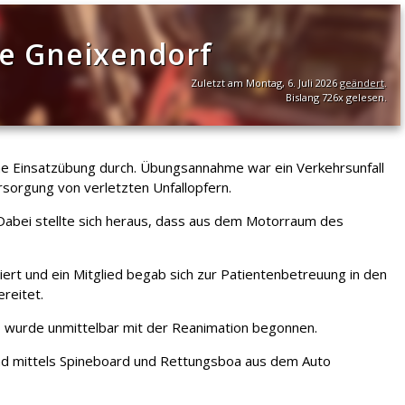
e Gneixendorf
Zuletzt am Montag, 6. Juli 2026
geändert
.
Bislang 726x gelesen.
he Einsatzübung durch. Übungsannahme war ein Verkehrsunfall
sorgung von verletzten Unfallopfern.
bei stellte sich heraus, dass aus dem Motorraum des
rt und ein Mitglied begab sich zur Patientenbetreuung in den
reitet.
, wurde unmittelbar mit der Reanimation begonnen.
nd mittels Spineboard und Rettungsboa aus dem Auto