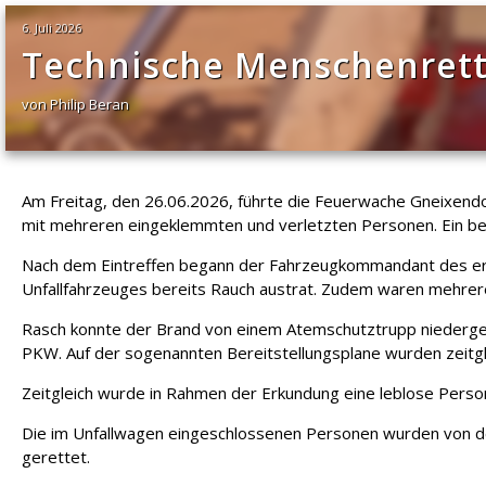
6. Juli 2026
Technische Menschenrett
von Philip Beran
Am Freitag, den 26.06.2026, führte die Feuerwache Gneixend
mit mehreren eingeklemmten und verletzten Personen. Ein bes
Nach dem Eintreffen begann der Fahrzeugkommandant des ers
Unfallfahrzeuges bereits Rauch austrat. Zudem waren mehrer
Rasch konnte der Brand von einem Atemschutztrupp niedergesc
PKW. Auf der sogenannten Bereitstellungsplane wurden zeitgl
Zeitgleich wurde in Rahmen der Erkundung eine leblose Perso
Die im Unfallwagen eingeschlossenen Personen wurden von d
gerettet.