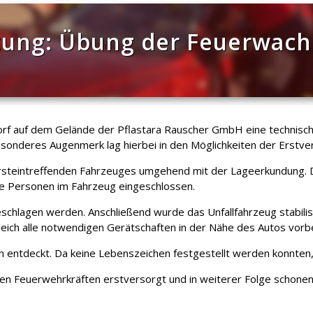
ung: Übung der Feuerwach
orf auf dem Gelände der Pflastara Rauscher GmbH eine technisc
onderes Augenmerk lag hierbei in den Möglichkeiten der Erstver
teintreffenden Fahrzeuges umgehend mit der Lageerkundung. Da
e Personen im Fahrzeug eingeschlossen.
hlagen werden. Anschließend wurde das Unfallfahrzeug stabilisie
eich alle notwendigen Gerätschaften in der Nähe des Autos vorbe
n entdeckt. Da keine Lebenszeichen festgestellt werden konnten
en Feuerwehrkräften erstversorgt und in weiterer Folge schone