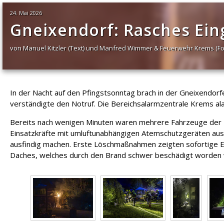
24. Mai 2026
Gneixendorf: Rasches Ein
von Manuel Kitzler (Text) und Manfred Wimmer & Feuerwehr Krems (Fo
In der Nacht auf den Pfingstsonntag brach in der Gneixendorf
verständigte den Notruf. Die Bereichsalarmzentrale Krems a
Bereits nach wenigen Minuten waren mehrere Fahrzeuge der Fe
Einsatzkräfte mit umluftunabhängigen Atemschutzgeräten aus, 
ausfindig machen. Erste Löschmaßnahmen zeigten sofortige Er
Daches, welches durch den Brand schwer beschädigt worden w