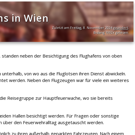
ns in Wien
Zuletzt am Freitag, 8. November 2024
geändert
.
Bislang 1092x gelesen.
, standen neben der Besichtigung des Flughafens von oben
nterhalb, von wo aus die Fluglotsen ihren Dienst abwickeln.
chtet werden. Neben den Flugzeugen war für viele ein weiteres
 die Reisegruppe zur Hauptfeuerwache, wo sie bereits
eiden Hallen besichtigt werden. Für Fragen oder sonstige
en über den Feuerwehralltag ausgetauscht werden.
lich zu ihren außerhalb geparkten Fahrzeugen. Nach einem