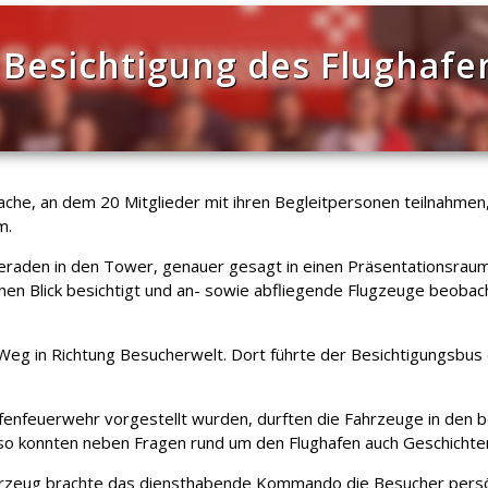
I Besichtigung des Flughafe
che, an dem 20 Mitglieder mit ihren Begleitpersonen teilnahmen
m.
raden in den Tower, genauer gesagt in einen Präsentationsraum u
nen Blick besichtigt und an- sowie abfliegende Flugzeuge beoba
Weg in Richtung Besucherwelt. Dort führte der Besichtigungsbus
fenfeuerwehr vorgestellt wurden, durften die Fahrzeuge in den b
d so konnten neben Fragen rund um den Flughafen auch Geschicht
hrzeug brachte das diensthabende Kommando die Besucher persön