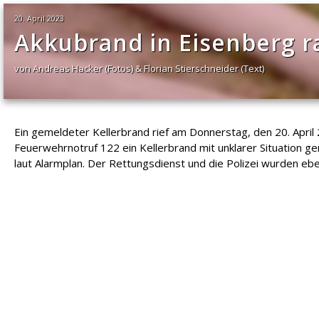
20. April 2023
Akkubrand in Eisenberg r
von Andreas Hacker (Fotos) & Florian Stierschneider (Text)
Ein gemeldeter Kellerbrand rief am Donnerstag, den 20. April
Feuerwehrnotruf 122 ein Kellerbrand mit unklarer Situation
laut Alarmplan. Der Rettungsdienst und die Polizei wurden ebe