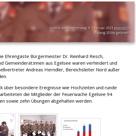
Zuletzt am Donnerstag, 9. Februar 2023
geändert
.
Bislang 2056x gelesen.
ie Ehrengäste Bürgermeister Dr. Reinhard Resch,
nd Gemeinderät:innen aus Egelsee waren verhindert und
lvertreter Andreas Herndler, Bereichsleiter Nord außer
den.
k über besondere Ereignisse wie Hochzeiten und runde
22 arbeiteten die Mitglieder der Feuerwache Egelsee 94
ungen sowie zehn Übungen abgehalten werden.