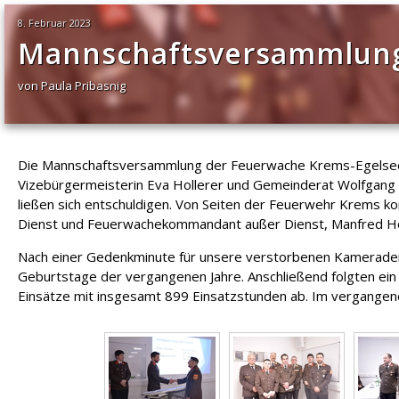
8. Februar 2023
Mannschaftsversammlung
von Paula Pribasnig
Die Mannschaftsversammlung der Feuerwache Krems-Egelsee fa
Vizebürgermeisterin Eva Hollerer und Gemeinderat Wolfgang 
ließen sich entschuldigen. Von Seiten der Feuerwehr Krems 
Dienst und Feuerwachekommandant außer Dienst, Manfred Höfl
Nach einer Gedenkminute für unsere verstorbenen Kameraden
Geburtstage der vergangenen Jahre. Anschließend folgten ein p
Einsätze mit insgesamt 899 Einsatzstunden ab. Im vergangene