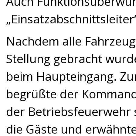
Auch
Funktionsüberwür
„Einsatzabschnittsleite
Nachdem alle
Fahrzeuge
Stellung gebracht wur
beim Haupteingang. Zu
begrüßte
der
Kommand
der
Betriebsfeuerwehr
die Gäste
und erwähnten