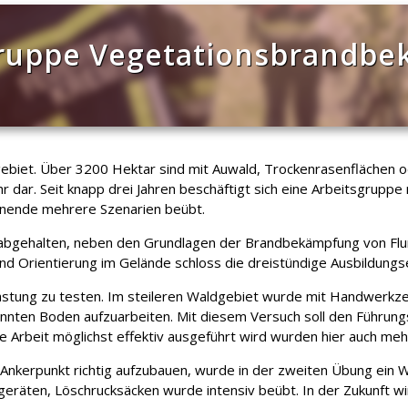
gruppe Vegetationsbrandb
ebiet. Über 3200 Hektar sind mit Auwald, Trockenrasenflächen o
ar. Seit knapp drei Jahren beschäftigt sich eine Arbeitsgruppe
nende mehrere Szenarien beübt.
gehalten, neben den Grundlagen der Brandbekämpfung von Flur
nd Orientierung im Gelände schloss die dreistündige Ausbildungse
stung zu testen. Im steileren Waldgebiet wurde mit Handwerkze
annten Boden aufzuarbeiten. Mit diesem Versuch soll den Führu
nde Arbeit möglichst effektiv ausgeführt wird wurden hier auch me
Ankerpunkt richtig aufzubauen, wurde in der zweiten Übung ein 
geräten, Löschrucksäcken wurde intensiv beübt. In der Zukunft w