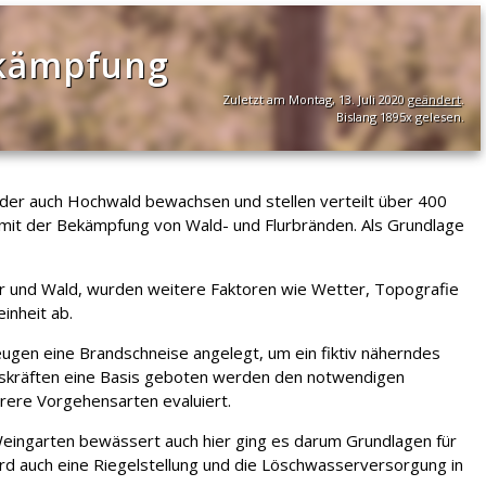
ekämpfung
Zuletzt am Montag, 13. Juli 2020
geändert
.
Bislang 1895x gelesen.
der auch Hochwald bewachsen und stellen verteilt über 400
 mit der Bekämpfung von Wald- und Flurbränden. Als Grundlage
 und Wald, wurden weitere Faktoren wie Wetter, Topografie
inheit ab.
ugen eine Brandschneise angelegt, um ein fiktiv näherndes
ngskräften eine Basis geboten werden den notwendigen
hrere Vorgehensarten evaluiert.
Weingarten bewässert auch hier ging es darum Grundlagen für
ird auch eine Riegelstellung und die Löschwasserversorgung in