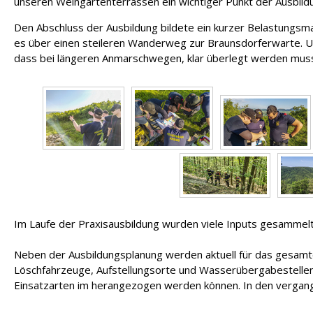
unseren Weingartenterrassen ein wichtiger Punkt der Ausbild
Den Abschluss der Ausbildung bildete ein kurzer Belastungsmar
es über einen steileren Wanderweg zur Braunsdorferwarte. Um 
dass bei längeren Anmarschwegen, klar überlegt werden muss,
Im Laufe der Praxisausbildung wurden viele Inputs gesammelt,
Neben der Ausbildungsplanung werden aktuell für das gesamte
Löschfahrzeuge, Aufstellungsorte und Wasserübergabestellen v
Einsatzarten im herangezogen werden können. In den vergan