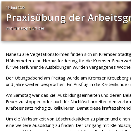
16. Juni 2020
Praxisübung der Arbeits
von Christoph Gruber
Nahezu alle Vegetationsformen finden sich im Kremser Stadtg
Höhenmeter eine Herausforderung für die Kremser Feuerwehr d
für weiterführende Ausbildungen wurden vergangenes Woche
Der Übungsabend am Freitag wurde am Kremser Kreuzberg ab
und Jahreszeiten besprochen. Ein Ausflug in die Kartenkunde u
Am Samstag war das Ziel Ausbildungseinheiten und deren Bela
Feuer zu stoppen oder auch für Nachlöscharbeiten den verbr
Kräfteeinsatz richtig zu kalkulieren. Damit diese kräftezehre
Um die Wirksamkeit von Löschrucksäcken zu planen und einen 
eine weitere Ausbildung zu finden. Der Umgang mit Kleinlösch