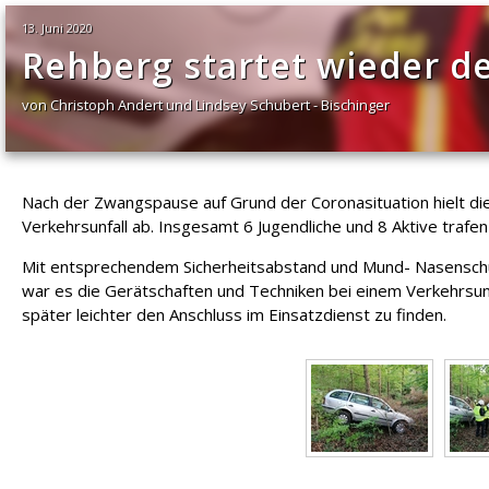
13. Juni 2020
Rehberg startet wieder d
von Christoph Andert und Lindsey Schubert - Bischinger
Nach der Zwangspause auf Grund der Coronasituation hielt
Verkehrsunfall ab. Insgesamt 6 Jugendliche und 8 Aktive traf
Mit entsprechendem Sicherheitsabstand und Mund- Nasenschutz
war es die Gerätschaften und Techniken bei einem Verkehrsunf
später leichter den Anschluss im Einsatzdienst zu finden.