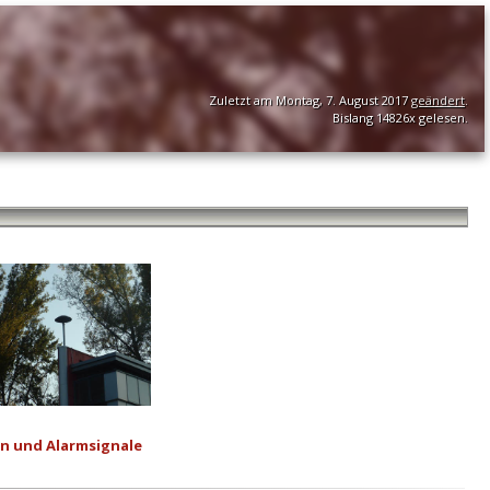
Zuletzt am Montag, 7. August 2017
geändert
.
Bislang 14826x gelesen.
n und Alarmsignale