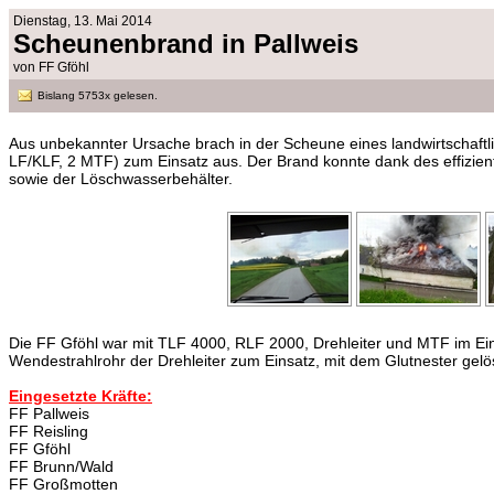
Dienstag, 13. Mai 2014
Scheunenbrand in Pallweis
von FF Gföhl
Bislang 5753x gelesen.
Aus unbekannter Ursache brach in der Scheune eines landwirtschaft
LF/KLF, 2 MTF) zum Einsatz aus. Der Brand konnte dank des effizien
sowie der Löschwasserbehälter.
Die FF Gföhl war mit TLF 4000, RLF 2000, Drehleiter und MTF im E
Wendestrahlrohr der Drehleiter zum Einsatz, mit dem Glutnester ge
Eingesetzte Kräfte:
FF Pallweis
FF Reisling
FF Gföhl
FF Brunn/Wald
FF Großmotten