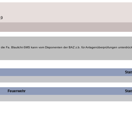
19
die Fa. Blaulicht-SMS kann vom Disponenten der BAZ z.b. für Anlagenüberprüfungen unterdrüc
Sta
Feuerwehr
Sta