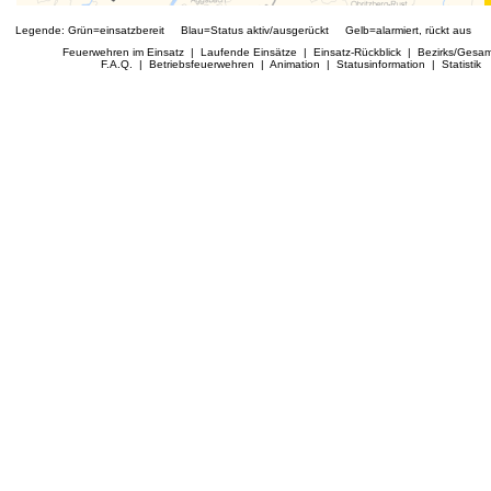
Legende: Grün=einsatzbereit Blau=Status aktiv/ausgerückt Gelb=alarmiert, rückt aus R
Feuerwehren im Einsatz
|
Laufende Einsätze
|
Einsatz-Rückblick
|
Bezirks/
Gesamt
F.A.Q.
|
Betriebsfeuerwehren
| Animation | Statusinformation | Statistik