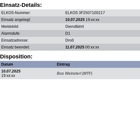
Einsatz-Details:
ELKOS-Nummer:
ELKOS 3F2507100217
Einsatz angelegt:
10.07.2025
19:xx:xx
Meldebild:
Dienstfahrt
Alarmstufe:
D1
Einsatzadresse:
Droß
Einsatz beendet:
11.07.2025
00:xx:xx
Disposition:
Datum
Eintrag
10.07.2025
Bus Weinzierl (MTF)
19:xx:xx