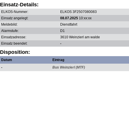
Einsatz-Details:
ELKOS-Nummer:
ELKOS 3F2507080083
Einsatz angelegt:
08.07.2025
10:xx:xx
Meldebild:
Dienstfahrt
Alarmstufe:
D1
Einsatzadresse:
3610 Weinzierl am walde
Einsatz beendet:
-
Disposition:
Datum
Eintrag
-
Bus Weinzierl (MTF)