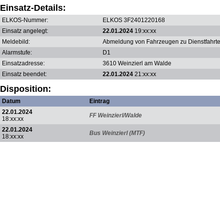
Einsatz-Details:
ELKOS-Nummer:
ELKOS 3F2401220168
Einsatz angelegt:
22.01.2024
19:xx:xx
Meldebild:
Abmeldung von Fahrzeugen zu Dienstfahrte
Alarmstufe:
D1
Einsatzadresse:
3610 Weinzierl am Walde
Einsatz beendet:
22.01.2024
21:xx:xx
Disposition:
Datum
Eintrag
22.01.2024
FF Weinzierl/Walde
18:xx:xx
22.01.2024
Bus Weinzierl (MTF)
18:xx:xx